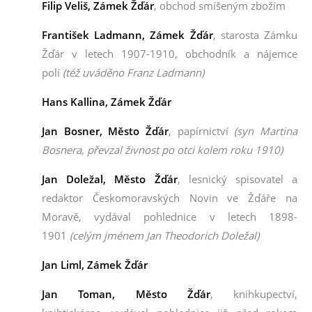
Filip Veliš
, Zámek Žďár
, obchod smíšeným zbožím
František Ladmann
, Zámek Žďár
, starosta Zámku
Žďár v letech 1907-1910, obchodník a nájemce
polí
(též uváděno Franz Ladmann)
Hans Kallina
, Zámek Žďár
Jan Bosner
, Město Žďár
, papírnictví
(syn Martina
Bosnera, převzal živnost po otci kolem roku 1910)
Jan Doležal
, Město Žďár
, lesnický spisovatel a
redaktor Českomoravských Novin ve Žďáře na
Moravě,
vydával pohlednice v letech 1898-
1901
(celým jménem Jan Theodorich Doležal)
Jan Liml
, Zámek Žďár
Jan Toman
, Město Žďár
, knihkupectví,