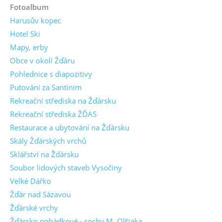
Fotoalbum
Harusův kopec
Hotel Ski
Mapy, erby
Obce v okolí Žďáru
Pohlednice s diapozitivy
Putování za Santinim
Rekreační střediska na Žďársku
Rekreační střediska ŽĎAS
Restaurace a ubytování na Žďársku
Skály Žďárských vrchů
Sklářství na Žďársku
Soubor lidových staveb Vysočiny
Velké Dářko
Žďár nad Sázavou
Žďárské vrchy
Žďársko pohádkové - sochy M. Olšiaka