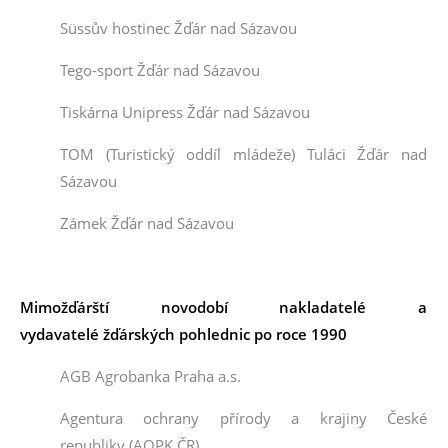
Süssův hostinec Žďár nad Sázavou
Tego-sport Žďár nad Sázavou
Tiskárna Unipress Žďár nad Sázavou
TOM (Turistický oddíl mládeže) Tuláci Žďár nad
Sázavou
Zámek Žďár nad Sázavou
Mimožďárští novodobí
nakladatelé a
vydavatelé
žďárských pohlednic po roce 1990
AGB Agrobanka Praha a.s.
Agentura ochrany přírody a krajiny České
republiky
(AOPK ČR
)