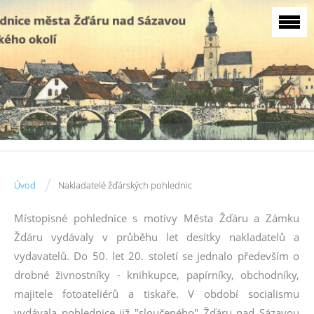
/
Úvod
Nakladatelé žďárských pohlednic
Místopisné pohlednice s motivy Města Žďáru a Zámku
Žďáru vydávaly v průběhu let desítky nakladatelů a
vydavatelů. Do 50. let 20. století se jednalo především o
drobné živnostníky - knihkupce, papírníky, obchodníky,
majitele fotoateliérů a tiskaře. V období socialismu
vydávala pohlednice již "sloučeného" Žďáru nad Sázavou