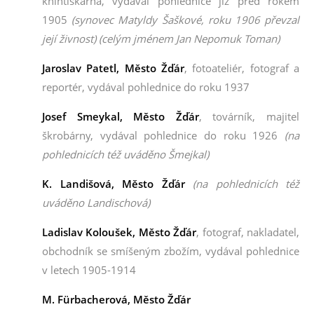
knihtiskárna,
vydával pohlednice již před rokem
1905
(synovec Matyldy Šaškové, roku 1906 převzal
její živnost)
(celým jménem Jan Nepomuk Toman)
Jaroslav Patetl
, Město Žďár
, fotoateliér, fotograf a
reportér,
vydával pohlednice do roku 1937
Josef Smeykal
, Město Žďár
, továrník, majitel
škrobárny, vydával pohlednice do roku 1926
(na
pohlednicích též uváděno Šmejkal)
K. Landišová
, Město Žďár
(na pohlednicích též
uváděno Landischová)
Ladislav Koloušek
, Město Žďár
, fotograf, nakladatel,
obchodník se smíšeným zbožím, vydával pohlednice
v letech 1905-1914
M. Fürbacherová
, Město Žďár