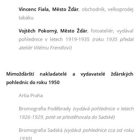
Vincenc Fiala
, Město Žďár
, obchodník, velkoprodej
tabáku
Vojtěch Pokorný
, Město Žďár
, fotoateliér,
vydával
pohlednice v letech 1919-1935
(roku 1935 předal
ateliér Vilému Frendlovi)
Mimožďárští nakladatelé a vydavatelé žďárských
pohlednic do roku 1950
Artia Praha
Bromografia Poděbrady
(vydává pohlednice v letech
1926-1929, poté se přestěhovala do Sadské)
Bromografia Sadská
(vydává pohlednice cca od roku
1930)