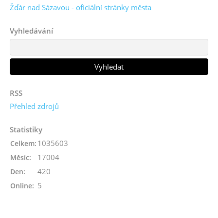
Žďár nad Sázavou - oficiální stránky města
Vyhledávání
RSS
Přehled zdrojů
Statistiky
1035603
Celkem:
17004
Měsíc:
420
Den:
5
Online: