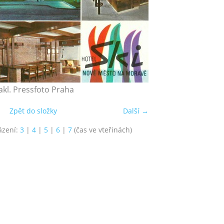
akl. Pressfoto Praha
Zpět do složky
Další →
ázení:
3
|
4
|
5
|
6
|
7
(čas ve vteřinách)