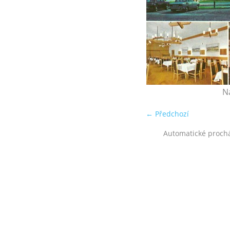
N
← Předchozí
Automatické proch