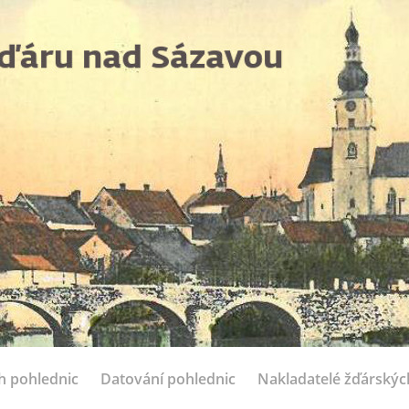
ch pohlednic
Datování pohlednic
Nakladatelé žďárskýc