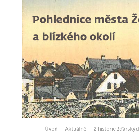
Úvod
Aktuálně
Z historie žďárský