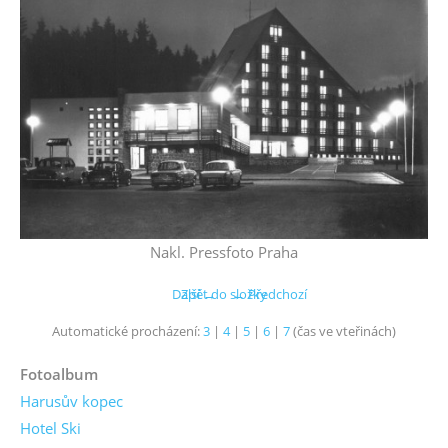
Nakl. Pressfoto Praha
Další →
Zpět do složky
← Předchozí
Automatické procházení:
3
|
4
|
5
|
6
|
7
(čas ve vteřinách)
Fotoalbum
Harusův kopec
Hotel Ski