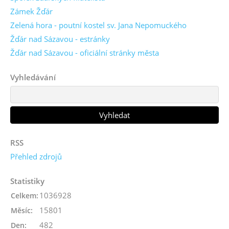
Zámek Žďár
Zelená hora - poutní kostel sv. Jana Nepomuckého
Žďár nad Sázavou - estránky
Žďár nad Sázavou - oficiální stránky města
Vyhledávání
RSS
Přehled zdrojů
Statistiky
1036928
Celkem:
15801
Měsíc:
482
Den: