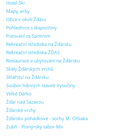
Hotel Ski
Mapy, erby
Obce v okolí Žďáru
Pohlednice s diapozitivy
Putování za Santinim
Rekreační střediska na Žďársku
Rekreační střediska ŽĎAS
Restaurace a ubytování na Žďársku
Skály Žďárských vrchů
Sklářství na Žďársku
Soubor lidových staveb Vysočiny
Velké Dářko
Žďár nad Sázavou
Žďárské vrchy
Žďársko pohádkové - sochy M. Olšiaka
Zubří - Pionýrský tábor Mír