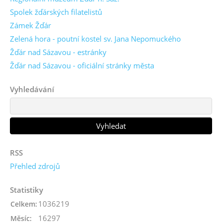
Spolek žďárských filatelistů
Zámek Žďár
Zelená hora - poutní kostel sv. Jana Nepomuckého
Žďár nad Sázavou - estránky
Žďár nad Sázavou - oficiální stránky města
Vyhledávání
RSS
Přehled zdrojů
Statistiky
1036219
Celkem:
16297
Měsíc: