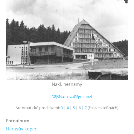
Nakl. neznámý
Další →
Zpět do složky
← Předchozí
Automatické procházení:
3
|
4
|
5
|
6
|
7
(čas ve vteřinách)
Fotoalbum
Harusův kopec