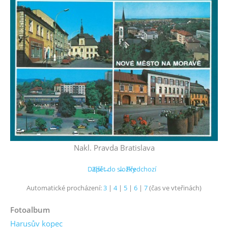
Nakl. Pravda Bratislava
Další →
Zpět do složky
← Předchozí
Automatické procházení:
3
|
4
|
5
|
6
|
7
(čas ve vteřinách)
Fotoalbum
Harusův kopec