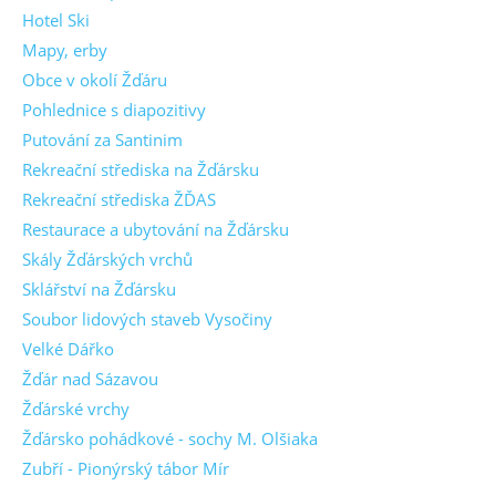
Hotel Ski
Mapy, erby
Obce v okolí Žďáru
Pohlednice s diapozitivy
Putování za Santinim
Rekreační střediska na Žďársku
Rekreační střediska ŽĎAS
Restaurace a ubytování na Žďársku
Skály Žďárských vrchů
Sklářství na Žďársku
Soubor lidových staveb Vysočiny
Velké Dářko
Žďár nad Sázavou
Žďárské vrchy
Žďársko pohádkové - sochy M. Olšiaka
Zubří - Pionýrský tábor Mír