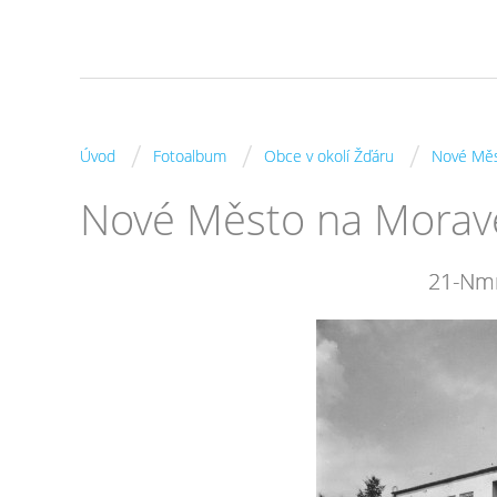
/
/
/
Úvod
Fotoalbum
Obce v okolí Žďáru
Nové Měs
Nové Město na Morav
21-Nmn