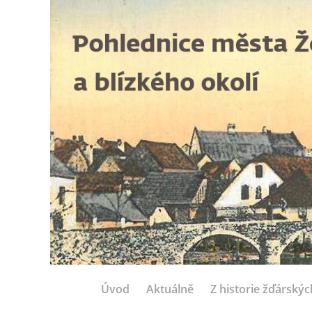
Úvod
Aktuálně
Z historie žďárský