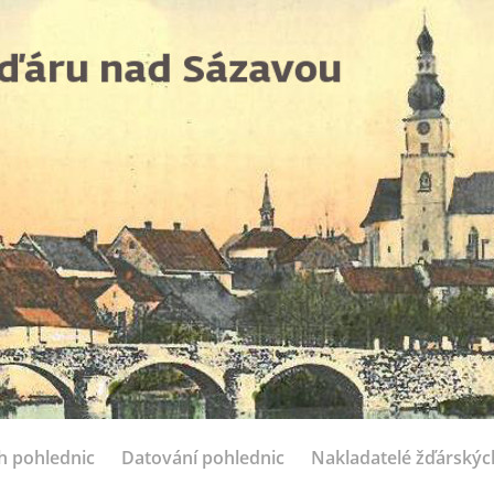
ch pohlednic
Datování pohlednic
Nakladatelé žďárskýc