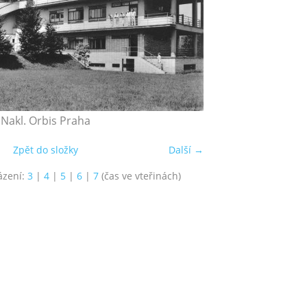
Nakl. Orbis Praha
Zpět do složky
Další →
ázení:
3
|
4
|
5
|
6
|
7
(čas ve vteřinách)