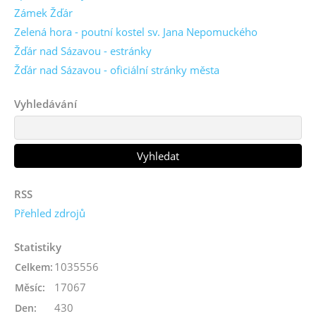
Zámek Žďár
Zelená hora - poutní kostel sv. Jana Nepomuckého
Žďár nad Sázavou - estránky
Žďár nad Sázavou - oficiální stránky města
Vyhledávání
RSS
Přehled zdrojů
Statistiky
1035556
Celkem:
17067
Měsíc:
430
Den: