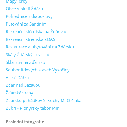
Mapy, erby
Obce v okolí Žďáru
Pohlednice s diapozitivy
Putování za Santinim
Rekreační střediska na Žďársku
Rekreační střediska ŽĎAS
Restaurace a ubytování na Žďársku
Skály Žďárských vrchů
Sklářství na Žďársku
Soubor lidových staveb Vysočiny
Velké Dářko
Žďár nad Sázavou
Žďárské vrchy
Žďársko pohádkové - sochy M. Olšiaka
Zubří - Pionýrský tábor Mír
Poslední fotografie