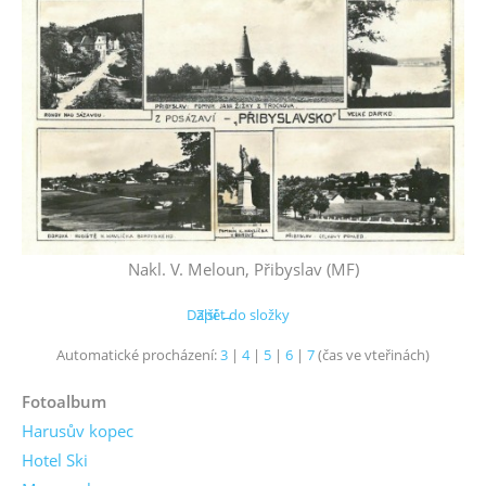
Nakl. V. Meloun, Přibyslav (MF)
Další →
Zpět do složky
Automatické procházení:
3
|
4
|
5
|
6
|
7
(čas ve vteřinách)
Fotoalbum
Harusův kopec
Hotel Ski