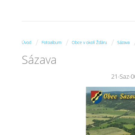
/
/
/
Úvod
Fotoalbum
Obce v okolí Žďáru
Sázava
Sázava
21-Saz-0