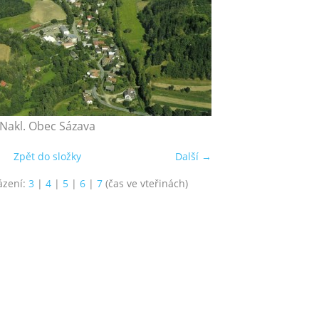
Nakl. Obec Sázava
Zpět do složky
Další →
ázení:
3
|
4
|
5
|
6
|
7
(čas ve vteřinách)