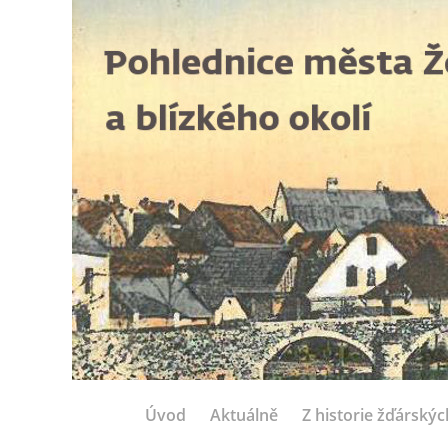
Úvod
Aktuálně
Z historie žďárský