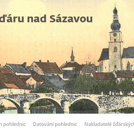
ch pohlednic
Datování pohlednic
Nakladatelé žďárskýc