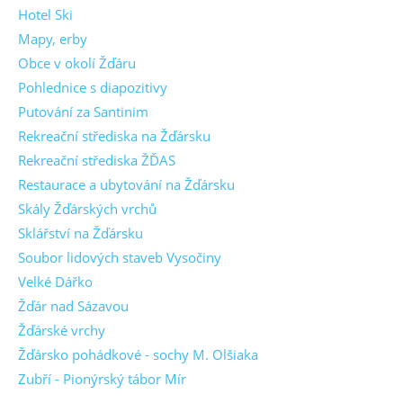
Hotel Ski
Mapy, erby
Obce v okolí Žďáru
Pohlednice s diapozitivy
Putování za Santinim
Rekreační střediska na Žďársku
Rekreační střediska ŽĎAS
Restaurace a ubytování na Žďársku
Skály Žďárských vrchů
Sklářství na Žďársku
Soubor lidových staveb Vysočiny
Velké Dářko
Žďár nad Sázavou
Žďárské vrchy
Žďársko pohádkové - sochy M. Olšiaka
Zubří - Pionýrský tábor Mír