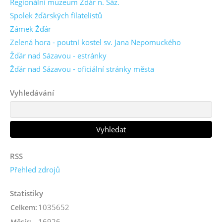
Regionální muzeum Žďár n. Sáz.
Spolek žďárských filatelistů
Zámek Žďár
Zelená hora - poutní kostel sv. Jana Nepomuckého
Žďár nad Sázavou - estránky
Žďár nad Sázavou - oficiální stránky města
Vyhledávání
RSS
Přehled zdrojů
Statistiky
1035652
Celkem:
16926
Měsíc: