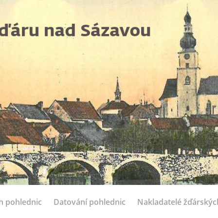
ch pohlednic
Datování pohlednic
Nakladatelé žďárskýc