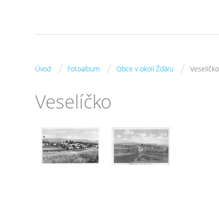
/
/
/
Úvod
Fotoalbum
Obce v okolí Žďáru
Veselíčko
Veselíčko