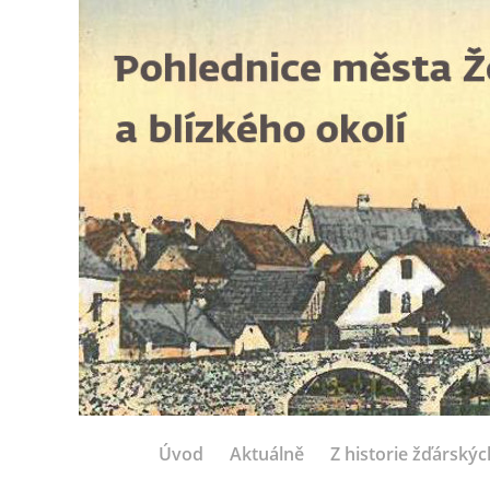
Úvod
Aktuálně
Z historie žďárský