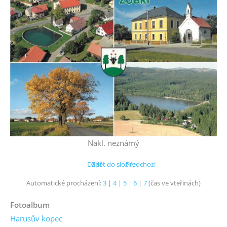
Nakl. neznámý
Další →
Zpět do složky
← Předchozí
Automatické procházení:
3
|
4
|
5
|
6
|
7
(čas ve vteřinách)
Fotoalbum
Harusův kopec