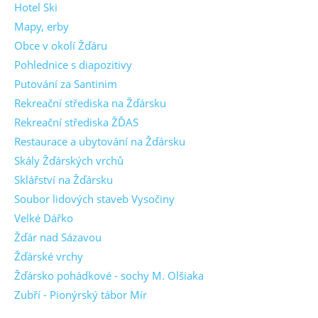
Hotel Ski
Mapy, erby
Obce v okolí Žďáru
Pohlednice s diapozitivy
Putování za Santinim
Rekreační střediska na Žďársku
Rekreační střediska ŽĎAS
Restaurace a ubytování na Žďársku
Skály Žďárských vrchů
Sklářství na Žďársku
Soubor lidových staveb Vysočiny
Velké Dářko
Žďár nad Sázavou
Žďárské vrchy
Žďársko pohádkové - sochy M. Olšiaka
Zubří - Pionýrský tábor Mír