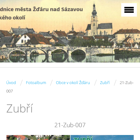
/
/
/
/
Úvod
Fotoalbum
Obce v okolí Žďáru
Zubří
21-Zub-
007
Zubří
21-Zub-007