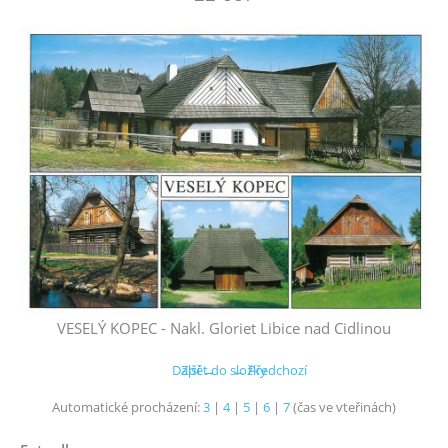
VESELÝ KOPEC - Nakl. Gloriet Libice nad Cidlinou
Další →
Zpět do složky
← Předchozí
Automatické procházení:
3
|
4
|
5
|
6
|
7
(čas ve vteřinách)