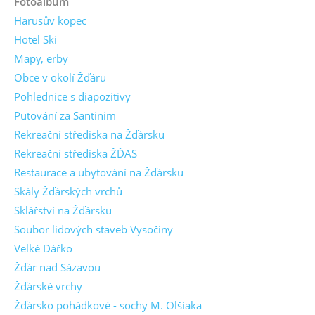
Fotoalbum
Harusův kopec
Hotel Ski
Mapy, erby
Obce v okolí Žďáru
Pohlednice s diapozitivy
Putování za Santinim
Rekreační střediska na Žďársku
Rekreační střediska ŽĎAS
Restaurace a ubytování na Žďársku
Skály Žďárských vrchů
Sklářství na Žďársku
Soubor lidových staveb Vysočiny
Velké Dářko
Žďár nad Sázavou
Žďárské vrchy
Žďársko pohádkové - sochy M. Olšiaka