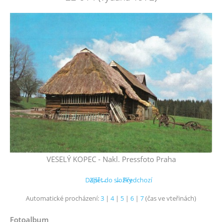
VESELÝ KOPEC - Nakl. Pressfoto Praha
Další →
Zpět do složky
← Předchozí
Automatické procházení:
3
|
4
|
5
|
6
|
7
(čas ve vteřinách)
Fotoalbum