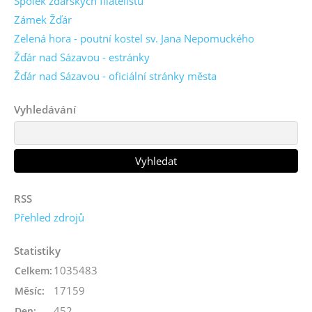
Spolek žďárských filatelistů
Zámek Žďár
Zelená hora - poutní kostel sv. Jana Nepomuckého
Žďár nad Sázavou - estránky
Žďár nad Sázavou - oficiální stránky města
Vyhledávání
RSS
Přehled zdrojů
Statistiky
1035483
Celkem:
17159
Měsíc:
452
Den: