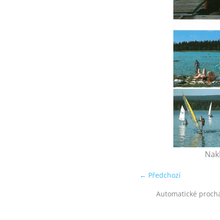
Nakl
← Předchozí
Automatické proch