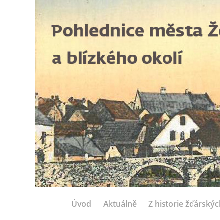
Úvod
Aktuálně
Z historie žďárský