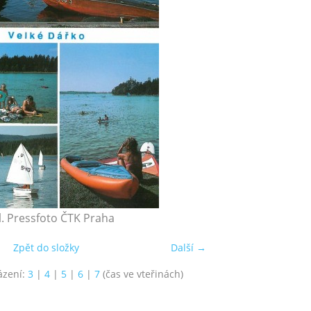
. Pressfoto ČTK Praha
Zpět do složky
Další →
ázení:
3
|
4
|
5
|
6
|
7
(čas ve vteřinách)