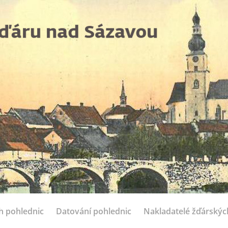
ch pohlednic
Datování pohlednic
Nakladatelé žďárskýc