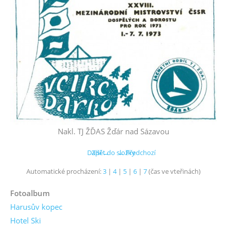
Nakl. TJ ŽĎAS Žďár nad Sázavou
Další →
Zpět do složky
← Předchozí
Automatické procházení:
3
|
4
|
5
|
6
|
7
(čas ve vteřinách)
Fotoalbum
Harusův kopec
Hotel Ski