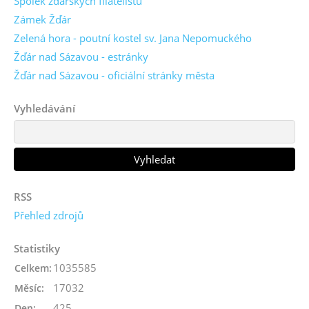
Spolek žďárských filatelistů
Zámek Žďár
Zelená hora - poutní kostel sv. Jana Nepomuckého
Žďár nad Sázavou - estránky
Žďár nad Sázavou - oficiální stránky města
Vyhledávání
RSS
Přehled zdrojů
Statistiky
1035585
Celkem:
17032
Měsíc:
425
Den: