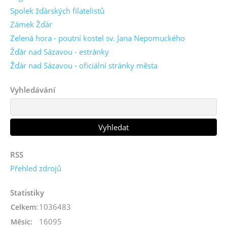
Spolek žďárských filatelistů
Zámek Žďár
Zelená hora - poutní kostel sv. Jana Nepomuckého
Žďár nad Sázavou - estránky
Žďár nad Sázavou - oficiální stránky města
Vyhledávání
RSS
Přehled zdrojů
Statistiky
1036483
Celkem:
16095
Měsíc: