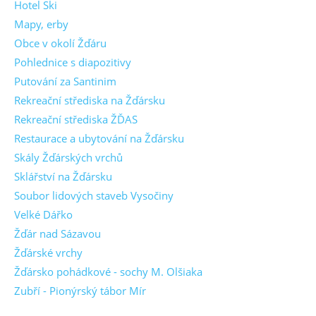
Hotel Ski
Mapy, erby
Obce v okolí Žďáru
Pohlednice s diapozitivy
Putování za Santinim
Rekreační střediska na Žďársku
Rekreační střediska ŽĎAS
Restaurace a ubytování na Žďársku
Skály Žďárských vrchů
Sklářství na Žďársku
Soubor lidových staveb Vysočiny
Velké Dářko
Žďár nad Sázavou
Žďárské vrchy
Žďársko pohádkové - sochy M. Olšiaka
Zubří - Pionýrský tábor Mír