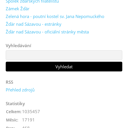
Spolek žďárských filatelistů
Zámek Žďár
Zelená hora - poutní kostel sv. Jana Nepomuckého
Žďár nad Sázavou - estránky
Žďár nad Sázavou - oficiální stránky města
Vyhledávání
RSS
Přehled zdrojů
Statistiky
1035457
Celkem:
17191
Měsíc:
468