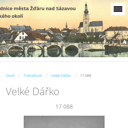
/
/
/
Úvod
Fotoalbum
Velké Dářko
17-088
Velké Dářko
17-088