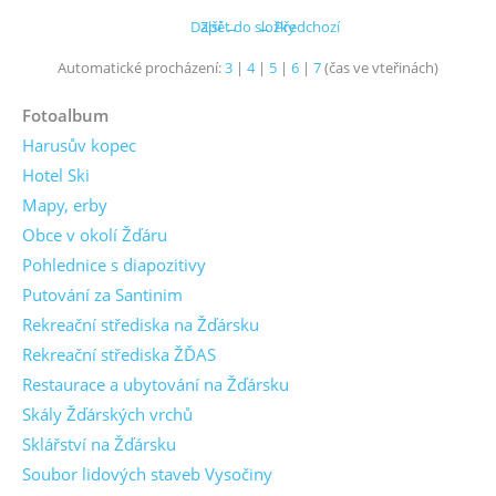
Další →
Zpět do složky
← Předchozí
Automatické procházení:
3
|
4
|
5
|
6
|
7
(čas ve vteřinách)
Fotoalbum
Harusův kopec
Hotel Ski
Mapy, erby
Obce v okolí Žďáru
Pohlednice s diapozitivy
Putování za Santinim
Rekreační střediska na Žďársku
Rekreační střediska ŽĎAS
Restaurace a ubytování na Žďársku
Skály Žďárských vrchů
Sklářství na Žďársku
Soubor lidových staveb Vysočiny