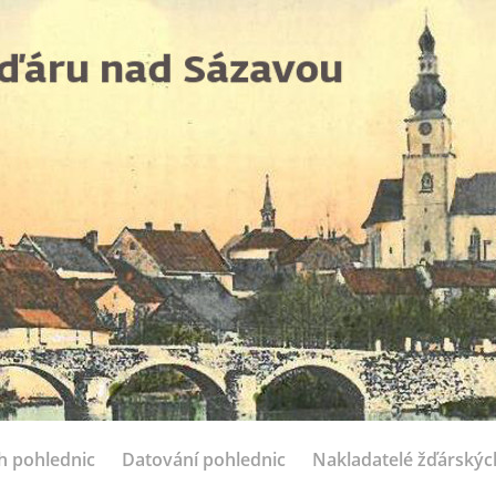
ch pohlednic
Datování pohlednic
Nakladatelé žďárskýc