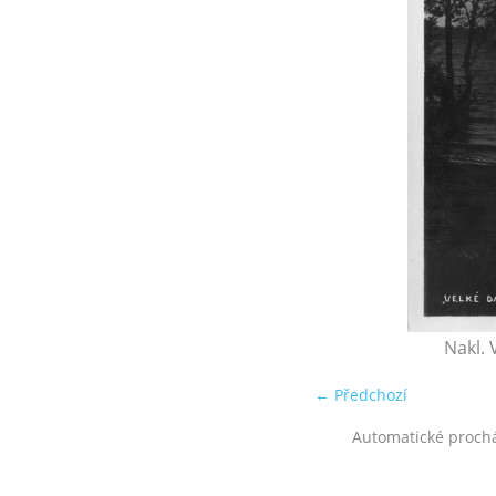
Nakl.
← Předchozí
Automatické proch