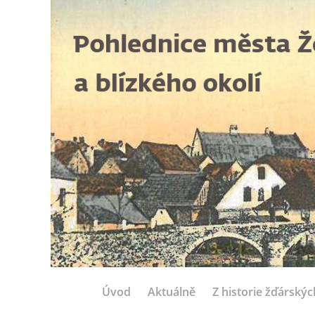
Úvod
Aktuálně
Z historie žďárský