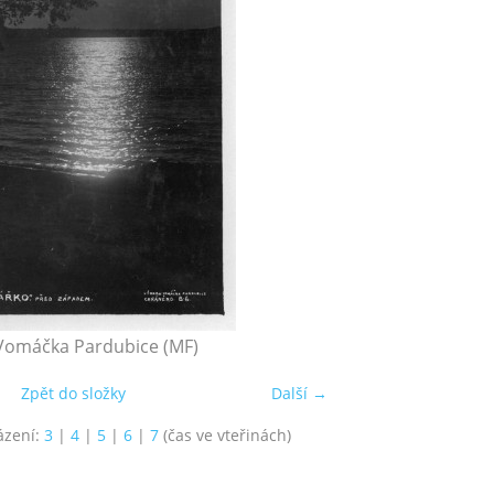
 Vomáčka Pardubice (MF)
Zpět do složky
Další →
ázení:
3
|
4
|
5
|
6
|
7
(čas ve vteřinách)