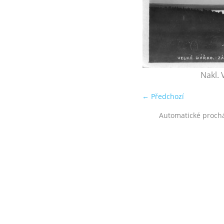
Nakl.
← Předchozí
Automatické proch