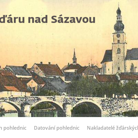
ch pohlednic
Datování pohlednic
Nakladatelé žďárskýc