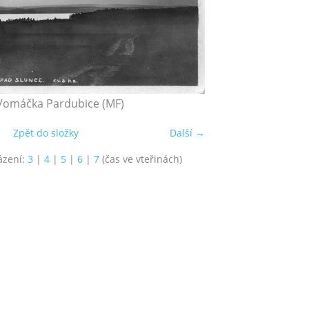
 Vomáčka Pardubice (MF)
Zpět do složky
Další →
ázení:
3
|
4
|
5
|
6
|
7
(čas ve vteřinách)