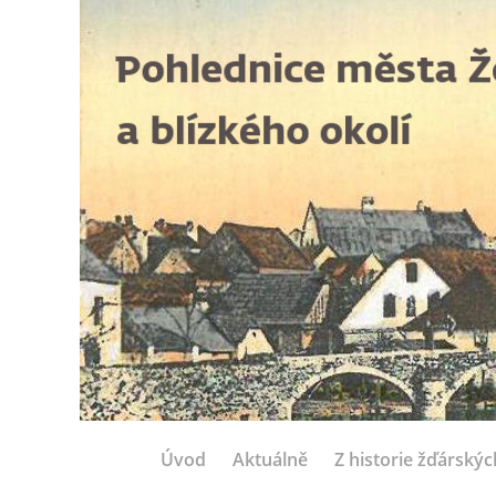
Úvod
Aktuálně
Z historie žďárský