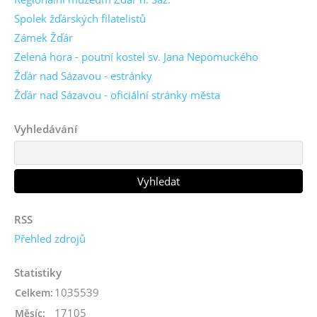
Spolek žďárských filatelistů
Zámek Žďár
Zelená hora - poutní kostel sv. Jana Nepomuckého
Žďár nad Sázavou - estránky
Žďár nad Sázavou - oficiální stránky města
Vyhledávání
RSS
Přehled zdrojů
Statistiky
1035539
Celkem:
17105
Měsíc: