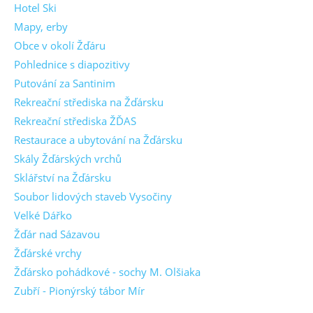
Hotel Ski
Mapy, erby
Obce v okolí Žďáru
Pohlednice s diapozitivy
Putování za Santinim
Rekreační střediska na Žďársku
Rekreační střediska ŽĎAS
Restaurace a ubytování na Žďársku
Skály Žďárských vrchů
Sklářství na Žďársku
Soubor lidových staveb Vysočiny
Velké Dářko
Žďár nad Sázavou
Žďárské vrchy
Žďársko pohádkové - sochy M. Olšiaka
Zubří - Pionýrský tábor Mír