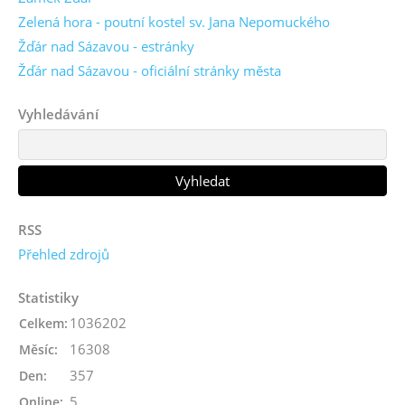
Zelená hora - poutní kostel sv. Jana Nepomuckého
Žďár nad Sázavou - estránky
Žďár nad Sázavou - oficiální stránky města
Vyhledávání
RSS
Přehled zdrojů
Statistiky
1036202
Celkem:
16308
Měsíc:
357
Den:
5
Online: