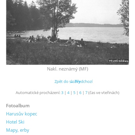
Nakl. neznámý (MF)
Zpět do složky
← Předchozí
Automatické procházení:
3
|
4
|
5
|
6
|
7
(čas ve vteřinách)
Fotoalbum
Harusův kopec
Hotel Ski
Mapy, erby