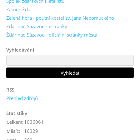
Spolek žďárských filatelistů
Zámek Žďár
Zelená hora - poutní kostel sv. Jana Nepomuckého
Žďár nad Sázavou - estránky
Žďár nad Sázavou - oficiální stránky města
Vyhledávání
RSS
Přehled zdrojů
Statistiky
1036061
Celkem:
16329
Měsíc: