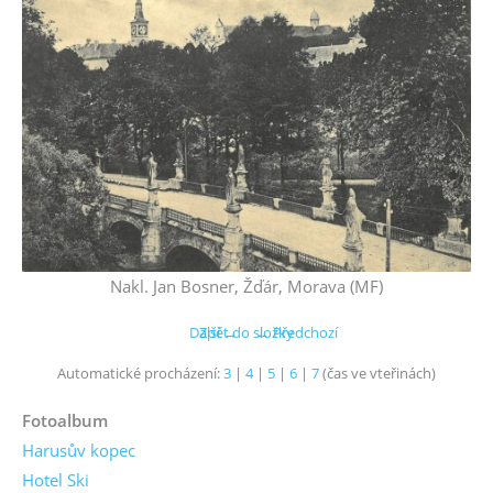
Nakl. Jan Bosner, Žďár, Morava (MF)
Další →
Zpět do složky
← Předchozí
Automatické procházení:
3
|
4
|
5
|
6
|
7
(čas ve vteřinách)
Fotoalbum
Harusův kopec
Hotel Ski