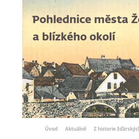
Úvod
Aktuálně
Z historie žďárský