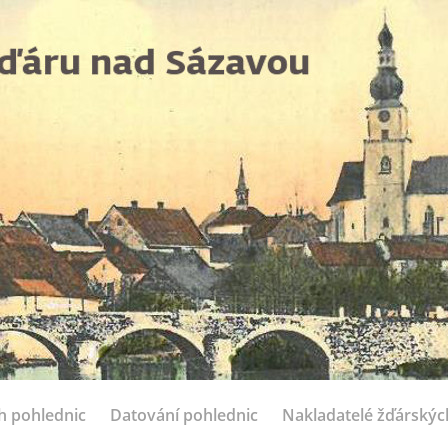
ch pohlednic
Datování pohlednic
Nakladatelé žďárskýc