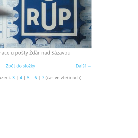
race u pošty Žďár nad Sázavou
Zpět do složky
Další →
ázení:
3
|
4
|
5
|
6
|
7
(čas ve vteřinách)