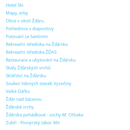
Hotel Ski
Mapy, erby
Obce v okolí Žďáru
Pohlednice s diapozitivy
Putování za Santinim
Rekreační střediska na Žďársku
Rekreační střediska ŽĎAS
Restaurace a ubytování na Žďársku
Skály Žďárských vrchů
Sklářství na Žďársku
Soubor lidových staveb Vysočiny
Velké Dářko
Žďár nad Sázavou
Žďárské vrchy
Žďársko pohádkové - sochy M. Olšiaka
Zubří - Pionýrský tábor Mír