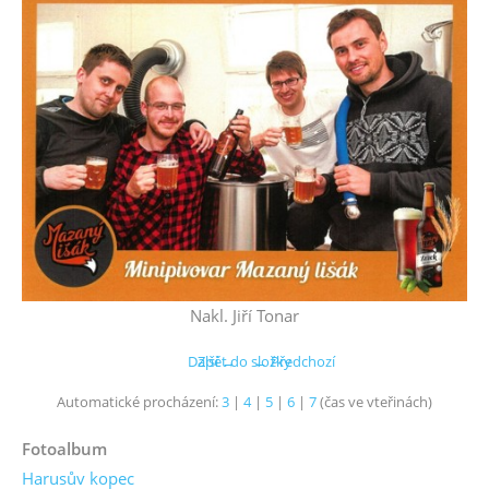
Nakl. Jiří Tonar
Další →
Zpět do složky
← Předchozí
Automatické procházení:
3
|
4
|
5
|
6
|
7
(čas ve vteřinách)
Fotoalbum
Harusův kopec