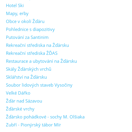
Hotel Ski
Mapy, erby
Obce v okolí Žďáru
Pohlednice s diapozitivy
Putování za Santinim
Rekreační střediska na Žďársku
Rekreační střediska ŽĎAS
Restaurace a ubytování na Žďársku
Skály Žďárských vrchů
Sklářství na Žďársku
Soubor lidových staveb Vysočiny
Velké Dářko
Žďár nad Sázavou
Žďárské vrchy
Žďársko pohádkové - sochy M. Olšiaka
Zubří - Pionýrský tábor Mír