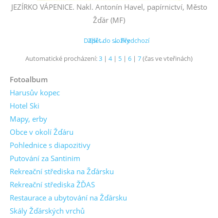
JEZÍRKO VÁPENICE. Nakl. Antonín Havel, papírnictví, Město
Žďár (MF)
Další →
Zpět do složky
← Předchozí
Automatické procházení:
3
|
4
|
5
|
6
|
7
(čas ve vteřinách)
Fotoalbum
Harusův kopec
Hotel Ski
Mapy, erby
Obce v okolí Žďáru
Pohlednice s diapozitivy
Putování za Santinim
Rekreační střediska na Žďársku
Rekreační střediska ŽĎAS
Restaurace a ubytování na Žďársku
Skály Žďárských vrchů