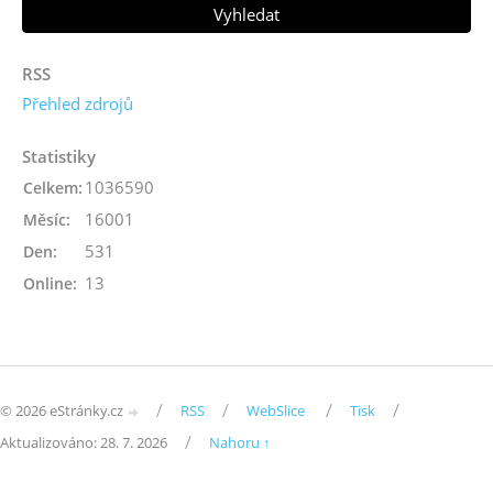
RSS
Přehled zdrojů
Statistiky
1036590
Celkem:
16001
Měsíc:
531
Den:
13
Online:
/
/
/
/
© 2026 eStránky.cz
RSS
WebSlice
Tisk
/
Aktualizováno: 28. 7. 2026
Nahoru ↑