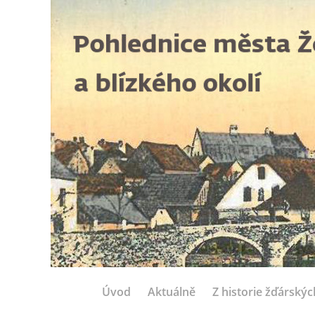
Úvod
Aktuálně
Z historie žďárský