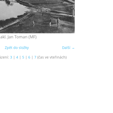
akl. Jan Toman (MF)
Zpět do složky
Další →
ázení:
3
|
4
|
5
|
6
|
7
(čas ve vteřinách)