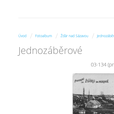
/
/
/
Úvod
Fotoalbum
Žďár nad Sázavou
Jednozábě
Jednozáběrové
03-134 (pr