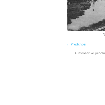
N
← Předchozí
Automatické proch