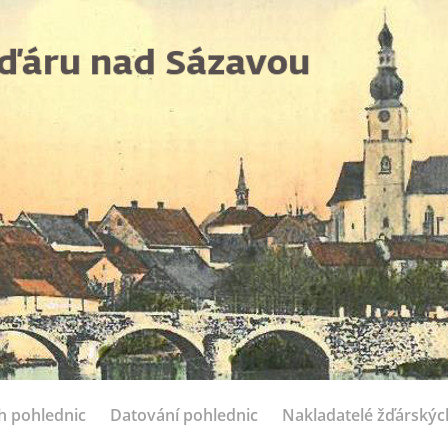
ch pohlednic
Datování pohlednic
Nakladatelé žďárskýc