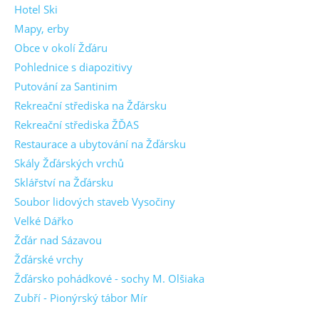
Hotel Ski
Mapy, erby
Obce v okolí Žďáru
Pohlednice s diapozitivy
Putování za Santinim
Rekreační střediska na Žďársku
Rekreační střediska ŽĎAS
Restaurace a ubytování na Žďársku
Skály Žďárských vrchů
Sklářství na Žďársku
Soubor lidových staveb Vysočiny
Velké Dářko
Žďár nad Sázavou
Žďárské vrchy
Žďársko pohádkové - sochy M. Olšiaka
Zubří - Pionýrský tábor Mír