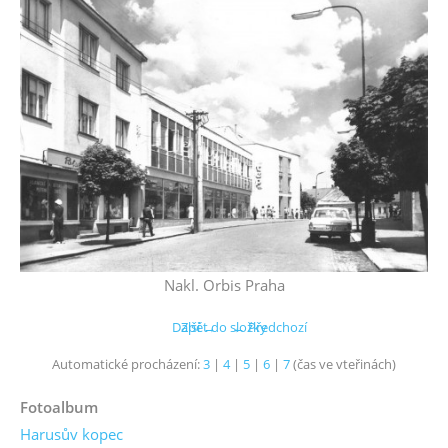
Nakl. Orbis Praha
Další →
Zpět do složky
← Předchozí
Automatické procházení:
3
|
4
|
5
|
6
|
7
(čas ve vteřinách)
Fotoalbum
Harusův kopec