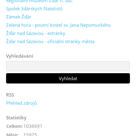
Regionální muzeum Žďár n. Sáz.
Spolek žďárských filatelistů
Zámek Žďár
Zelená hora - poutní kostel sv. Jana Nepomuckého
Žďár nad Sázavou - estránky
Žďár nad Sázavou - oficiální stránky města
Vyhledávání
RSS
Přehled zdrojů
Statistiky
1036691
Celkem:
15925
Měsíc: