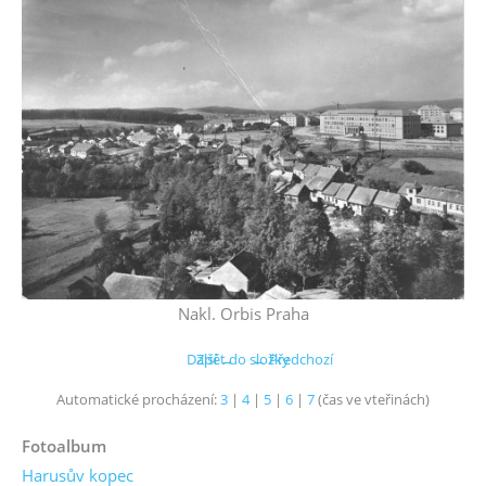
Nakl. Orbis Praha
Další →
Zpět do složky
← Předchozí
Automatické procházení:
3
|
4
|
5
|
6
|
7
(čas ve vteřinách)
Fotoalbum
Harusův kopec