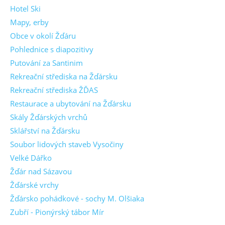
Hotel Ski
Mapy, erby
Obce v okolí Žďáru
Pohlednice s diapozitivy
Putování za Santinim
Rekreační střediska na Žďársku
Rekreační střediska ŽĎAS
Restaurace a ubytování na Žďársku
Skály Žďárských vrchů
Sklářství na Žďársku
Soubor lidových staveb Vysočiny
Velké Dářko
Žďár nad Sázavou
Žďárské vrchy
Žďársko pohádkové - sochy M. Olšiaka
Zubří - Pionýrský tábor Mír