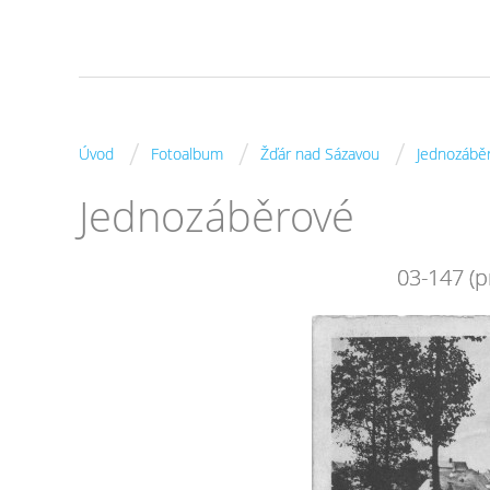
/
/
/
Úvod
Fotoalbum
Žďár nad Sázavou
Jednozábě
Jednozáběrové
03-147 (p