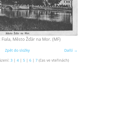
 Fiala, Město Žďár na Mor. (MF)
Zpět do složky
Další →
ázení:
3
|
4
|
5
|
6
|
7
(čas ve vteřinách)