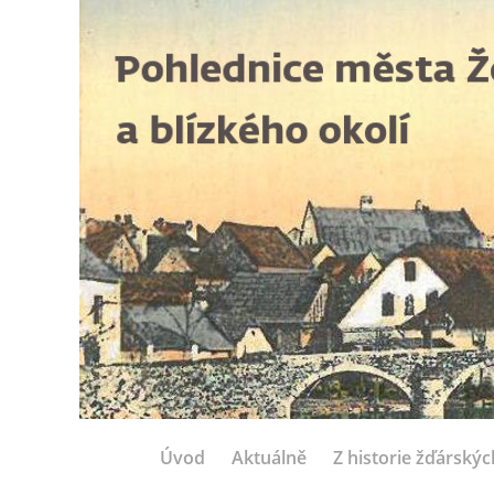
Úvod
Aktuálně
Z historie žďárský