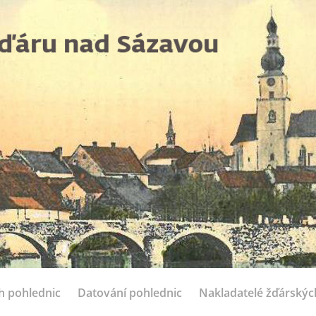
ch pohlednic
Datování pohlednic
Nakladatelé žďárskýc