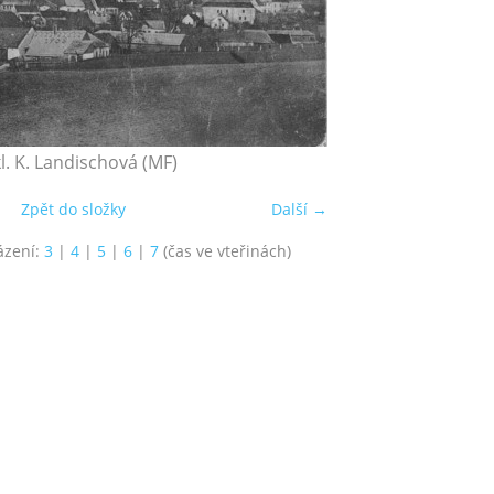
l. K. Landischová (MF)
Zpět do složky
Další →
ázení:
3
|
4
|
5
|
6
|
7
(čas ve vteřinách)