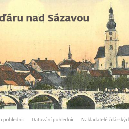
ch pohlednic
Datování pohlednic
Nakladatelé žďárskýc