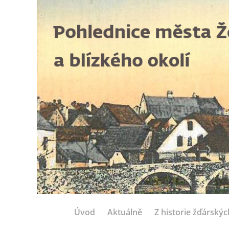
Úvod
Aktuálně
Z historie žďárský