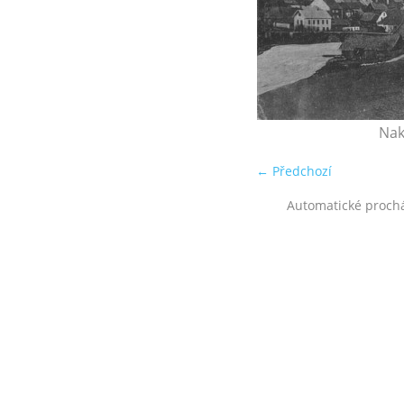
Nak
← Předchozí
Automatické proch