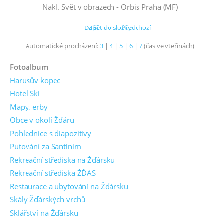
Nakl. Svět v obrazech - Orbis Praha (MF)
Další →
Zpět do složky
← Předchozí
Automatické procházení:
3
|
4
|
5
|
6
|
7
(čas ve vteřinách)
Fotoalbum
Harusův kopec
Hotel Ski
Mapy, erby
Obce v okolí Žďáru
Pohlednice s diapozitivy
Putování za Santinim
Rekreační střediska na Žďársku
Rekreační střediska ŽĎAS
Restaurace a ubytování na Žďársku
Skály Žďárských vrchů
Sklářství na Žďársku