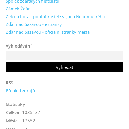
Spolek žďárských filatelistů
Zámek Žďár
Zelená hora - poutní kostel sv. Jana Nepomuckého
Žďár nad Sázavou - estránky
Žďár nad Sázavou - oficiální stránky města
Vyhledávání
RSS
Přehled zdrojů
Statistiky
1035137
Celkem:
17552
Měsíc: