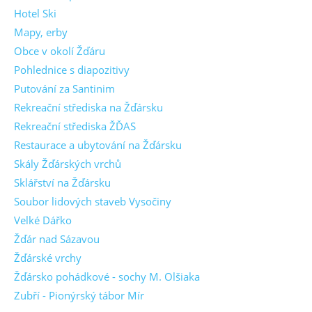
Hotel Ski
Mapy, erby
Obce v okolí Žďáru
Pohlednice s diapozitivy
Putování za Santinim
Rekreační střediska na Žďársku
Rekreační střediska ŽĎAS
Restaurace a ubytování na Žďársku
Skály Žďárských vrchů
Sklářství na Žďársku
Soubor lidových staveb Vysočiny
Velké Dářko
Žďár nad Sázavou
Žďárské vrchy
Žďársko pohádkové - sochy M. Olšiaka
Zubří - Pionýrský tábor Mír