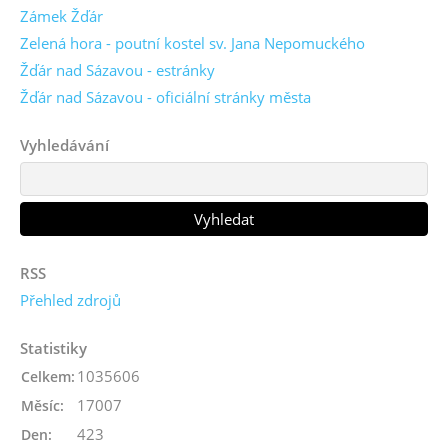
Zámek Žďár
Zelená hora - poutní kostel sv. Jana Nepomuckého
Žďár nad Sázavou - estránky
Žďár nad Sázavou - oficiální stránky města
Vyhledávání
RSS
Přehled zdrojů
Statistiky
1035606
Celkem:
17007
Měsíc:
423
Den: