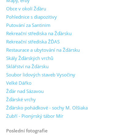
Mapy, erby
Obce v okolí Žďáru
Pohlednice s diapozitivy
Putování za Santinim
Rekreační střediska na Žďársku
Rekreační střediska ŽĎAS
Restaurace a ubytování na Žďársku
Skály Žďárských vrchů
Sklářství na Žďársku
Soubor lidových staveb Vysočiny
Velké Dářko
Žďár nad Sázavou
Žďárské vrchy
Žďársko pohádkové - sochy M. Olšiaka
Zubří - Pionýrský tábor Mír
Poslední fotografie