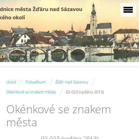
/
/
/
Úvod
Fotoalbum
Žďár nad Sázavou
/
Okénkové se znakem města
02-023 (vydána 2013)
Okénkové se znakem
města
02-023 (vydána 2013)