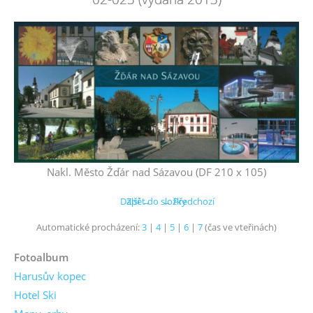
Nakl. Město Žďár nad Sázavou (DF 210 x 105)
Další →
Zpět do složky
← Předchozí
Automatické procházení:
3
|
4
|
5
|
6
|
7
(čas ve vteřinách)
Fotoalbum
Harusův kopec
Hotel Ski