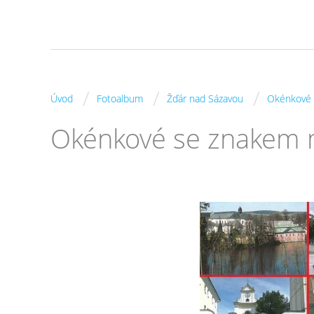
/
/
/
Úvod
Fotoalbum
Žďár nad Sázavou
Okénkové 
Okénkové se znakem 