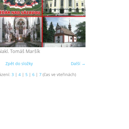
Nakl. Tomáš Maršík
Zpět do složky
Další →
ázení:
3
|
4
|
5
|
6
|
7
(čas ve vteřinách)