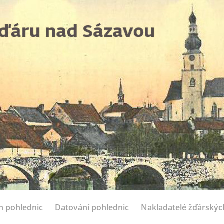
ch pohlednic
Datování pohlednic
Nakladatelé žďárskýc