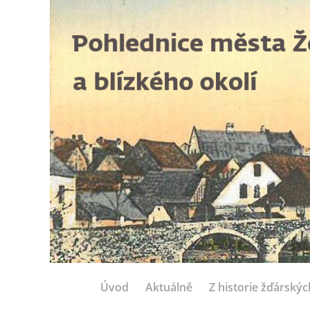
Úvod
Aktuálně
Z historie žďárský