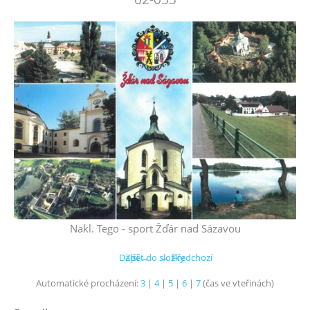
Nakl. Tego - sport Žďár nad Sázavou
Další →
Zpět do složky
← Předchozí
Automatické procházení:
3
|
4
|
5
|
6
|
7
(čas ve vteřinách)