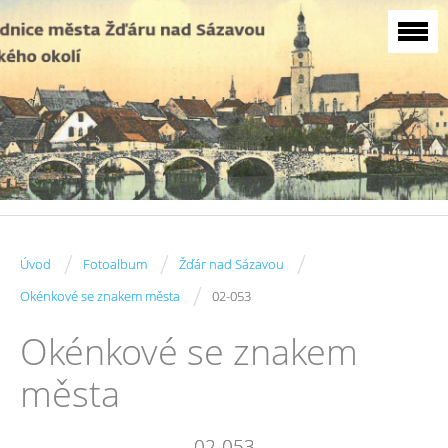
/
/
/
Úvod
Fotoalbum
Žďár nad Sázavou
/
Okénkové se znakem města
02-053
Okénkové se znakem
města
02-053