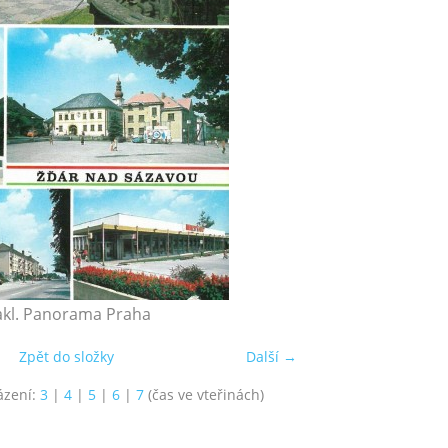
kl. Panorama Praha
Zpět do složky
Další →
ázení:
3
|
4
|
5
|
6
|
7
(čas ve vteřinách)