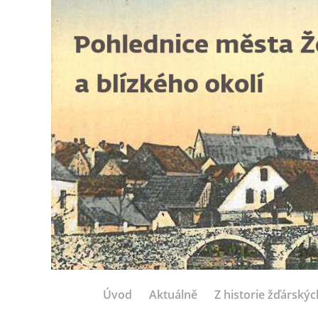
Úvod
Aktuálně
Z historie žďárský