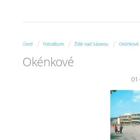
/
/
/
Úvod
Fotoalbum
Žďár nad Sázavou
Okénkové
Okénkové
01