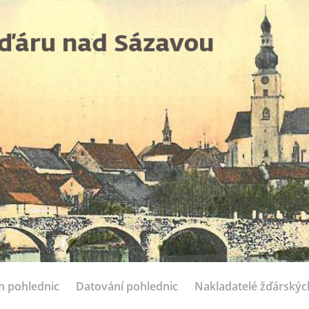
ch pohlednic
Datování pohlednic
Nakladatelé žďárskýc