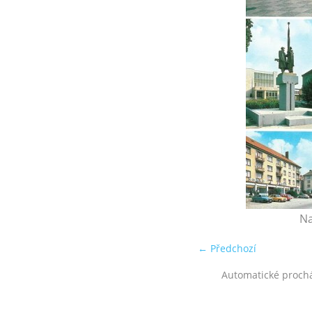
Na
← Předchozí
Automatické proch