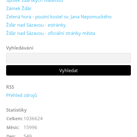
Spolek žďárských filatelistů
Zámek Žďár
Zelená hora - poutní kostel sv. Jana Nepomuckého
Žďár nad Sázavou - estránky
Žďár nad Sázavou - oficiální stránky města
Vyhledávání
RSS
Přehled zdrojů
Statistiky
1036624
Celkem:
15996
Měsíc:
549
Den: