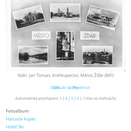
Nakl. Jan Toman, knihkupectví, Město Žďár (MF)
Další →
Zpět do složky
← Předchozí
Automatické procházení:
3
|
4
|
5
|
6
|
7
(čas ve vteřinách)
Fotoalbum
Harusův kopec
Hotel Ski