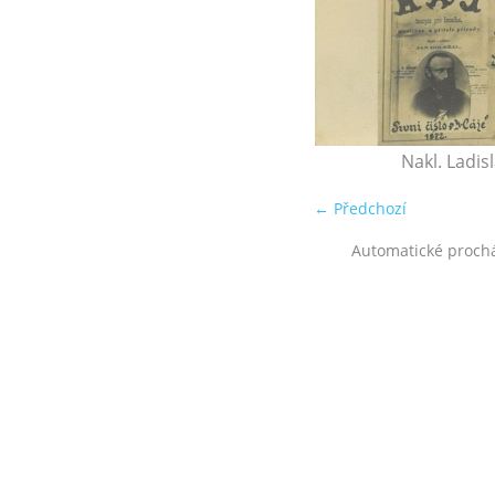
Nakl. Ladis
← Předchozí
Automatické proch