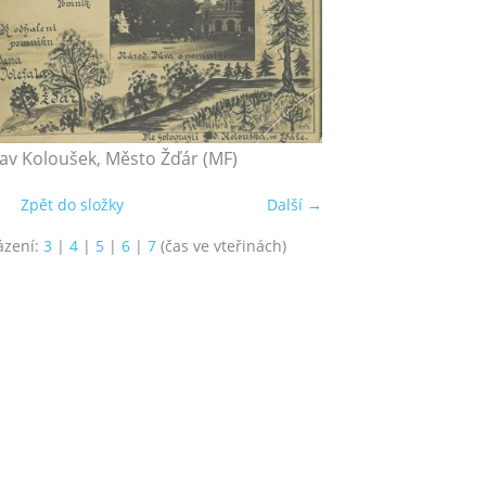
lav Koloušek, Město Žďár (MF)
Zpět do složky
Další →
ázení:
3
|
4
|
5
|
6
|
7
(čas ve vteřinách)