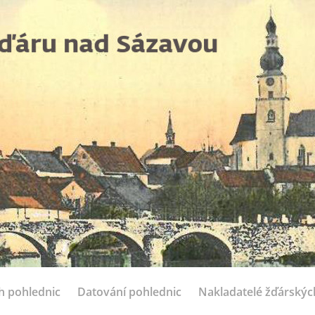
ch pohlednic
Datování pohlednic
Nakladatelé žďárskýc