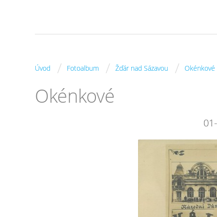
/
/
/
Úvod
Fotoalbum
Žďár nad Sázavou
Okénkové
Okénkové
01