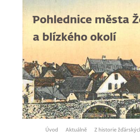
Úvod
Aktuálně
Z historie žďárský