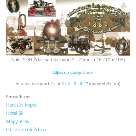
Nakl. SDH Žďár nad Sázavou 2 - Zámek (DF 210 x 105)
Další →
Zpět do složky
← Předchozí
Automatické procházení:
3
|
4
|
5
|
6
|
7
(čas ve vteřinách)
Fotoalbum
Harusův kopec
Hotel Ski
Mapy, erby
Obce v okolí Žďáru