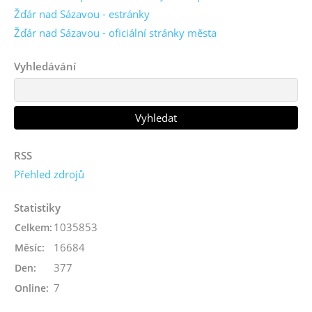
Žďár nad Sázavou - estránky
Žďár nad Sázavou - oficiální stránky města
Vyhledávání
RSS
Přehled zdrojů
Statistiky
1035853
Celkem:
16684
Měsíc:
377
Den:
7
Online: