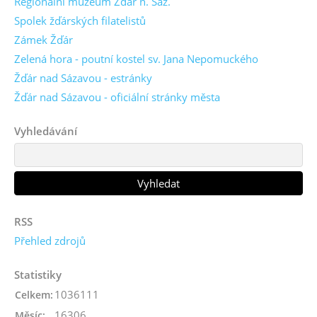
Regionální muzeum Žďár n. Sáz.
Spolek žďárských filatelistů
Zámek Žďár
Zelená hora - poutní kostel sv. Jana Nepomuckého
Žďár nad Sázavou - estránky
Žďár nad Sázavou - oficiální stránky města
Vyhledávání
RSS
Přehled zdrojů
Statistiky
1036111
Celkem:
16306
Měsíc: