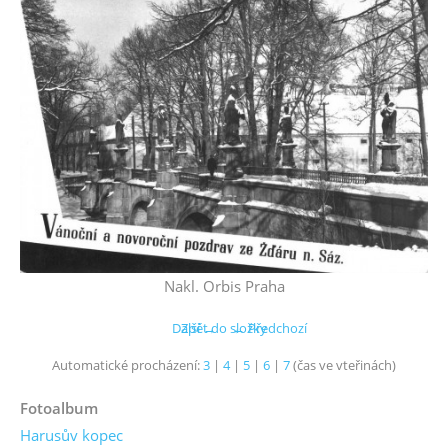
Nakl. Orbis Praha
Další →
Zpět do složky
← Předchozí
Automatické procházení:
3
|
4
|
5
|
6
|
7
(čas ve vteřinách)
Fotoalbum
Harusův kopec