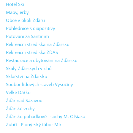
Hotel Ski
Mapy, erby
Obce v okolí Žďáru
Pohlednice s diapozitivy
Putování za Santinim
Rekreační střediska na Žďársku
Rekreační střediska ŽĎAS
Restaurace a ubytování na Žďársku
Skály Žďárských vrchů
Sklářství na Žďársku
Soubor lidových staveb Vysočiny
Velké Dářko
Žďár nad Sázavou
Žďárské vrchy
Žďársko pohádkové - sochy M. Olšiaka
Zubří - Pionýrský tábor Mír