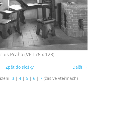
rbis Praha (VF 176 x 128)
Zpět do složky
Další →
ázení:
3
|
4
|
5
|
6
|
7
(čas ve vteřinách)