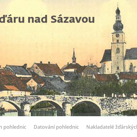
ch pohlednic
Datování pohlednic
Nakladatelé žďárskýc