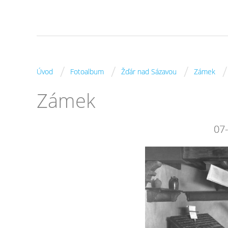
/
/
/
/
Úvod
Fotoalbum
Žďár nad Sázavou
Zámek
Zámek
07