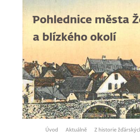
Úvod
Aktuálně
Z historie žďárský