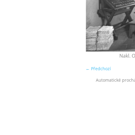
Nakl. O
← Předchozí
Automatické proch