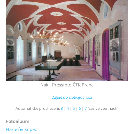
Nakl. Pressfoto ČTK Praha
Další →
Zpět do složky
← Předchozí
Automatické procházení:
3
|
4
|
5
|
6
|
7
(čas ve vteřinách)
Fotoalbum
Harusův kopec