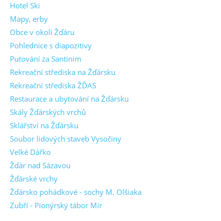
Hotel Ski
Mapy, erby
Obce v okolí Žďáru
Pohlednice s diapozitivy
Putování za Santinim
Rekreační střediska na Žďársku
Rekreační střediska ŽĎAS
Restaurace a ubytování na Žďársku
Skály Žďárských vrchů
Sklářství na Žďársku
Soubor lidových staveb Vysočiny
Velké Dářko
Žďár nad Sázavou
Žďárské vrchy
Žďársko pohádkové - sochy M. Olšiaka
Zubří - Pionýrský tábor Mír