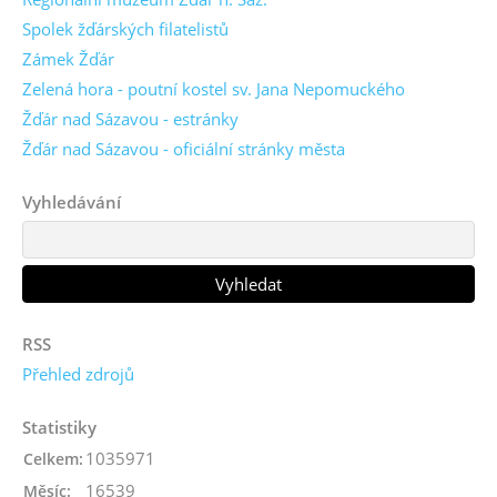
Spolek žďárských filatelistů
Zámek Žďár
Zelená hora - poutní kostel sv. Jana Nepomuckého
Žďár nad Sázavou - estránky
Žďár nad Sázavou - oficiální stránky města
Vyhledávání
RSS
Přehled zdrojů
Statistiky
1035971
Celkem:
16539
Měsíc: