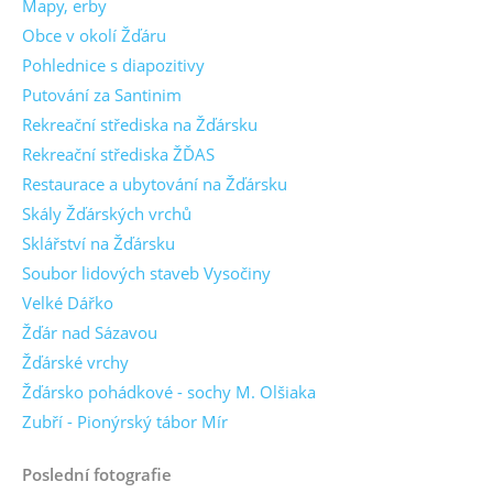
Mapy, erby
Obce v okolí Žďáru
Pohlednice s diapozitivy
Putování za Santinim
Rekreační střediska na Žďársku
Rekreační střediska ŽĎAS
Restaurace a ubytování na Žďársku
Skály Žďárských vrchů
Sklářství na Žďársku
Soubor lidových staveb Vysočiny
Velké Dářko
Žďár nad Sázavou
Žďárské vrchy
Žďársko pohádkové - sochy M. Olšiaka
Zubří - Pionýrský tábor Mír
Poslední fotografie