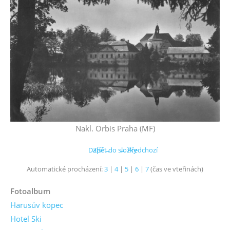
Nakl. Orbis Praha (MF)
Další →
Zpět do složky
← Předchozí
Automatické procházení:
3
|
4
|
5
|
6
|
7
(čas ve vteřinách)
Fotoalbum
Harusův kopec
Hotel Ski