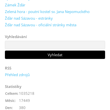
Zámek Žďár
Zelená hora - poutní kostel sv. Jana Nepomuckého
Žďár nad Sázavou - estránky
Žďár nad Sázavou - oficiální stránky města
Vyhledávání
RSS
Přehled zdrojů
Statistiky
1035218
Celkem:
17449
Měsíc:
380
Den: