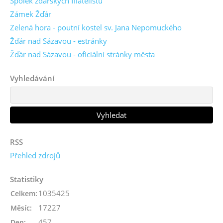
Spolek žďárských filatelistů
Zámek Žďár
Zelená hora - poutní kostel sv. Jana Nepomuckého
Žďár nad Sázavou - estránky
Žďár nad Sázavou - oficiální stránky města
Vyhledávání
RSS
Přehled zdrojů
Statistiky
1035425
Celkem:
17227
Měsíc:
457
Den: