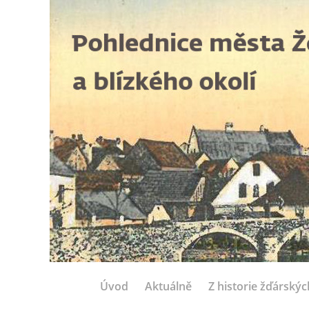
Úvod
Aktuálně
Z historie žďárský