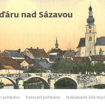
ch pohlednic
Datování pohlednic
Nakladatelé žďárskýc