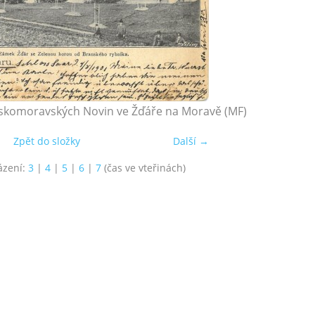
Českomoravských Novin ve Žďáře na Moravě (MF)
Zpět do složky
Další →
ázení:
3
|
4
|
5
|
6
|
7
(čas ve vteřinách)